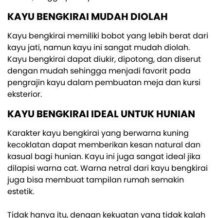
KAYU BENGKIRAI MUDAH DIOLAH
Kayu bengkirai memiliki bobot yang lebih berat dari
kayu jati, namun kayu ini sangat mudah diolah.
Kayu bengkirai dapat diukir, dipotong, dan diserut
dengan mudah sehingga menjadi favorit pada
pengrajin kayu dalam pembuatan meja dan kursi
eksterior.
KAYU BENGKIRAI IDEAL UNTUK HUNIAN
Karakter kayu bengkirai yang berwarna kuning
kecoklatan dapat memberikan kesan natural dan
kasual bagi hunian. Kayu ini juga sangat ideal jika
dilapisi warna cat. Warna netral dari kayu bengkirai
juga bisa membuat tampilan rumah semakin
estetik.
Tidak hanya itu, dengan kekuatan yang tidak kalah