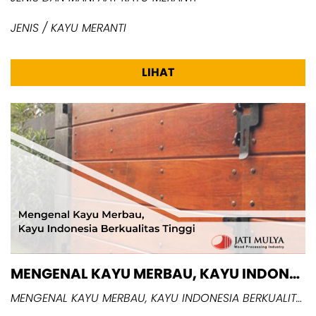
JENIS / KAYU MERANTI
LIHAT
MENGENAL KAYU MERBAU, KAYU INDONESIA BERKUALITAS TINGGI
MENGENAL KAYU MERBAU, KAYU INDONESIA BERKUALITAS TINGGI