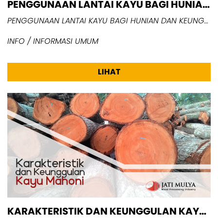
PENGGUNAAN LANTAI KAYU BAGI HUNIAN DAN KEUNGGULANNYA
PENGGUNAAN LANTAI KAYU BAGI HUNIAN DAN KEUNGGULANNYA
INFO / INFORMASI UMUM
LIHAT
KARAKTERISTIK DAN KEUNGGULAN KAYU MAHONI